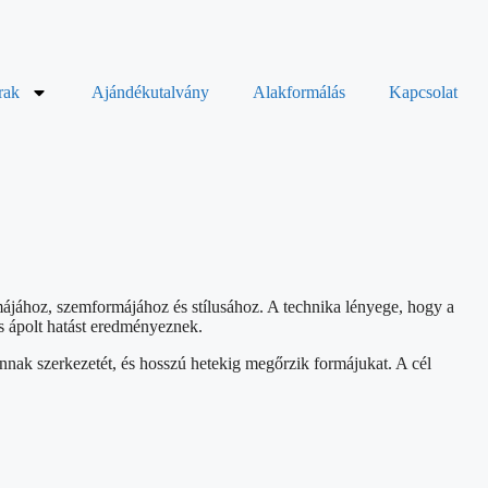
rak
Ajándékutalvány
Alakformálás
Kapcsolat
ormájához, szemformájához és stílusához. A technika lényege, hogy a
 és ápolt hatást eredményeznek.
nak szerkezetét, és hosszú hetekig megőrzik formájukat. A cél