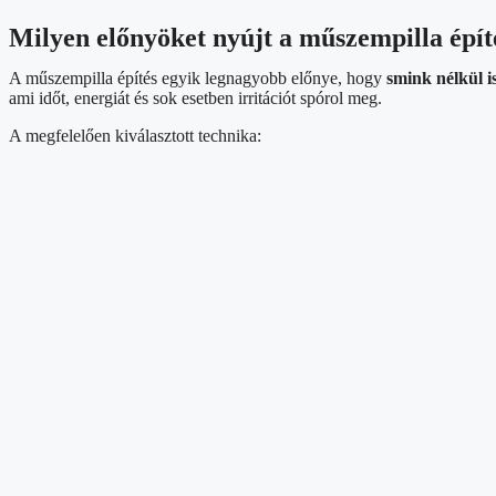
Milyen előnyöket nyújt a műszempilla épít
A műszempilla építés egyik legnagyobb előnye, hogy
smink nélkül is
ami időt, energiát és sok esetben irritációt spórol meg.
A megfelelően kiválasztott technika: