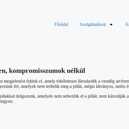
Főoldal
Szolgáltatások
Á
men, kompromisszumok nélkül
lyan megjelenést érjünk el, amely tökéletesen illeszkedik a vendég arcf
elyezünk fel, amelyek nem terhelik meg a pillát, mégis látványos, tartós
akkal dolgozunk, amelyek nem nehezítik el a pillát, nem károsítják an
 legyen.