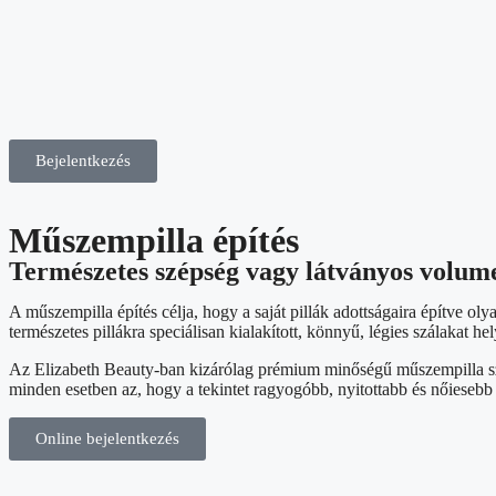
Bejelentkezés
Műszempilla építés
Természetes szépség vagy látványos volu
A műszempilla építés célja, hogy a saját pillák adottságaira építve o
természetes pillákra speciálisan kialakított, könnyű, légies szálakat h
Az Elizabeth Beauty-ban kizárólag prémium minőségű műszempilla szál
minden esetben az, hogy a tekintet ragyogóbb, nyitottabb és nőiesebb
Online bejelentkezés