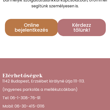
bármelyik szolgáltatásunkkal kapcsolatban, örömmel
segítünk személyesen is.
Online
Kérdezz
bejelentkezés
tőlünk!
Elérhetőségek
1142 Budapest, Erzsébet királyné útja 111-113.
(Ingyenes parkolás a mellékutcákban)
Tel: 06-1-308-76-91
Mobil: 06-30-415-0116