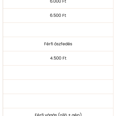
6.000 Ft
6.500 Ft
Férfi őszfedés
4.500 Ft
Férfi vágás (olló + gép)