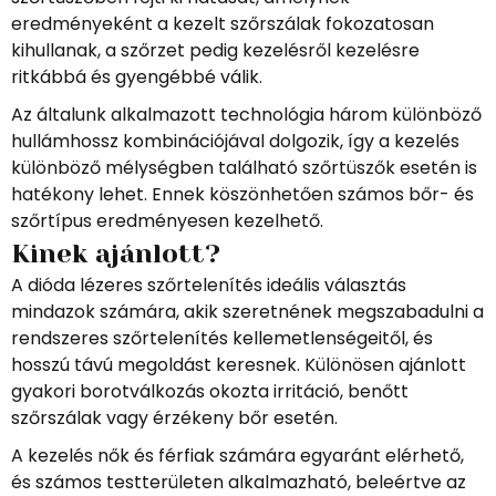
eredményeként a kezelt szőrszálak fokozatosan
kihullanak, a szőrzet pedig kezelésről kezelésre
ritkábbá és gyengébbé válik.
Az általunk alkalmazott technológia három különböző
hullámhossz kombinációjával dolgozik, így a kezelés
különböző mélységben található szőrtüszők esetén is
hatékony lehet. Ennek köszönhetően számos bőr- és
szőrtípus eredményesen kezelhető.
Kinek ajánlott?
A dióda lézeres szőrtelenítés ideális választás
mindazok számára, akik szeretnének megszabadulni a
rendszeres szőrtelenítés kellemetlenségeitől, és
hosszú távú megoldást keresnek. Különösen ajánlott
gyakori borotválkozás okozta irritáció, benőtt
szőrszálak vagy érzékeny bőr esetén.
A kezelés nők és férfiak számára egyaránt elérhető,
és számos testterületen alkalmazható, beleértve az