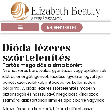
Bejelentkezés
Dióda lézeres
szőrtelenítés
Tartós megoldás a sima bőrért
A rendszeres borotválás, gyantázás vagy epilálás sok
időt és energiát igényel, ráadásul gyakran együtt jár
benőtt szőrszálakkal, irritációval és kellemetlen
bőrpírral. A dióda lézeres szőrtelenítés modern,
biztonságos és hosszú távú megoldást kínál azok
számára, akik tartósan sima és ápolt bőrre vágynak.
A kezelés során korszerű, három hullámhosszal