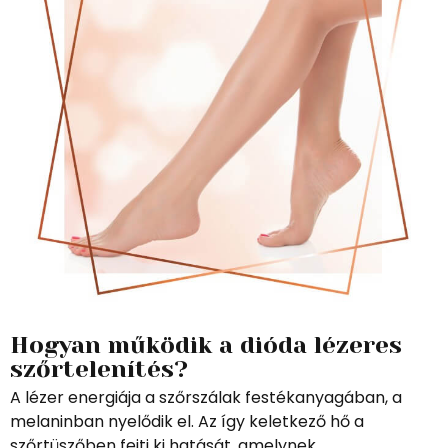
Hogyan működik a dióda lézeres
szőrtelenítés?
A lézer energiája a szőrszálak festékanyagában, a
melaninban nyelődik el. Az így keletkező hő a
szőrtüszőben fejti ki hatását, amelynek