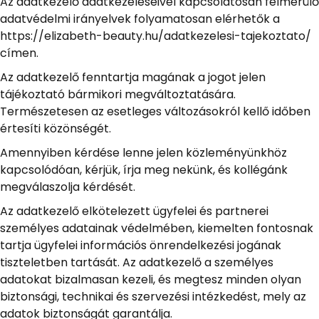
Az adatkezelő adatkezeléseivel kapcsolatosan felmerülő
adatvédelmi irányelvek folyamatosan elérhetők a
https://elizabeth-beauty.hu/adatkezelesi-tajekoztato/
címen.
Az adatkezelő fenntartja magának a jogot jelen
tájékoztató bármikori megváltoztatására.
Természetesen az esetleges változásokról kellő időben
értesíti közönségét.
Amennyiben kérdése lenne jelen közleményünkhöz
kapcsolódóan, kérjük, írja meg nekünk, és kollégánk
megválaszolja kérdését.
Az adatkezelő elkötelezett ügyfelei és partnerei
személyes adatainak védelmében, kiemelten fontosnak
tartja ügyfelei információs önrendelkezési jogának
tiszteletben tartását. Az adatkezelő a személyes
adatokat bizalmasan kezeli, és megtesz minden olyan
biztonsági, technikai és szervezési intézkedést, mely az
adatok biztonságát garantálja.