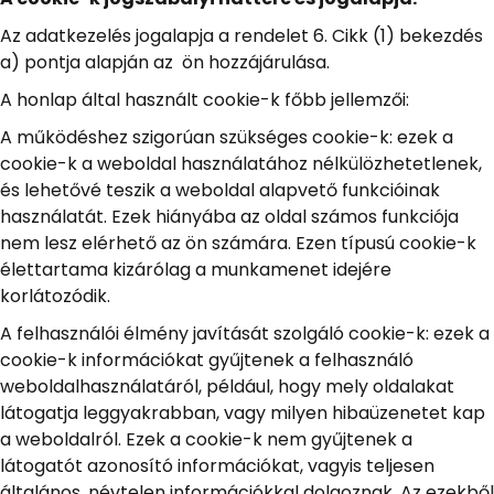
Az adatkezelés jogalapja a rendelet 6. Cikk (1) bekezdés
a) pontja alapján az ön hozzájárulása.
A honlap által használt cookie-k főbb jellemzői:
A működéshez szigorúan szükséges cookie-k: ezek a
cookie-k a weboldal használatához nélkülözhetetlenek,
és lehetővé teszik a weboldal alapvető funkcióinak
használatát. Ezek hiányába az oldal számos funkciója
nem lesz elérhető az ön számára. Ezen típusú cookie-k
élettartama kizárólag a munkamenet idejére
korlátozódik.
A felhasználói élmény javítását szolgáló cookie-k: ezek a
cookie-k információkat gyűjtenek a felhasználó
weboldalhasználatáról, például, hogy mely oldalakat
látogatja leggyakrabban, vagy milyen hibaüzenetet kap
a weboldalról. Ezek a cookie-k nem gyűjtenek a
látogatót azonosító információkat, vagyis teljesen
általános, névtelen információkkal dolgoznak. Az ezekből