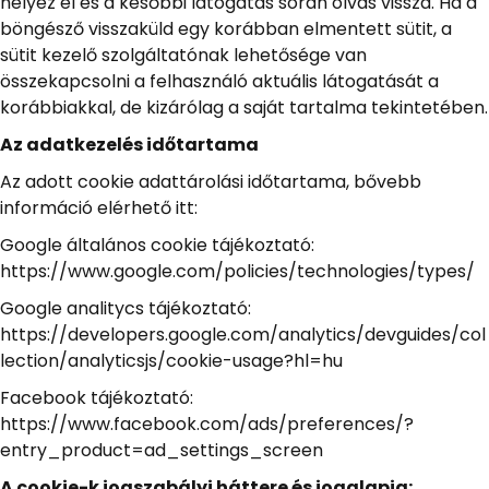
helyez el és a későbbi látogatás során olvas vissza. Ha a
böngésző visszaküld egy korábban elmentett sütit, a
sütit kezelő szolgáltatónak lehetősége van
összekapcsolni a felhasználó aktuális látogatását a
korábbiakkal, de kizárólag a saját tartalma tekintetében.
Az adatkezelés időtartama
Az adott cookie adattárolási időtartama, bővebb
információ elérhető itt:
Google általános cookie tájékoztató:
https://www.google.com/policies/technologies/types/
Google analitycs tájékoztató:
https://developers.google.com/analytics/devguides/col
lection/analyticsjs/cookie-usage?hl=hu
Facebook tájékoztató:
https://www.facebook.com/ads/preferences/?
entry_product=ad_settings_screen
A cookie-k jogszabályi háttere és jogalapja: