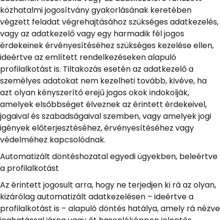
közhatalmi jogosítvány gyakorlásának keretében
végzett feladat végrehajtásához szükséges adatkezelés,
vagy az adatkezelő vagy egy harmadik fél jogos
érdekeinek érvényesítéséhez szükséges kezelése ellen,
ideértve az említett rendelkezéseken alapuló
profilalkotást is. Tiltakozás esetén az adatkezelő a
személyes adatokat nem kezelheti tovább, kivéve, ha
azt olyan kényszerítő erejű jogos okok indokolják,
amelyek elsőbbséget élveznek az érintett érdekeivel,
jogaival és szabadságaival szemben, vagy amelyek jogi
igények előterjesztéséhez, érvényesítéséhez vagy
védelméhez kapcsolódnak.
Automatizált döntéshozatal egyedi ügyekben, beleértve
a profilalkotást
Az érintett jogosult arra, hogy ne terjedjen ki rá az olyan,
kizárólag automatizált adatkezelésen – ideértve a
profilalkotást is – alapuló döntés hatálya, amely rá nézve