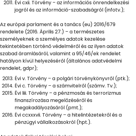
Évi cxii. Törvény – az információs önrendelkezési
jogról és az információ-szabadságról (infotv.);
Az európai parlament és a tanács (eu) 2016/679
rendelete (2016. Április 27.) – a természetes
személyeknek a személyes adatok kezelése
tekintetében történő védelméről és az ilyen adatok
szabad áramlásáról, valamint a 95/46/ek rendelet
hatályon kívül helyezéséről (általános adatvédelmi
rendelet, gdpr);
Évi v. Törvény – a polgári törvénykönyvről (ptk.);
Évi c. Törvény – a számvitelről (számv. Tv.);
Évi liii. Törvény – a pénzmosás és terrorizmus
finanszírozása megelőzéséről és
megakadályozásáról (pmt.);
Évi ccxxxvii. Törvény – a hitelintézetekről és a
pénzügyi vállalkozásokról (hpt.).