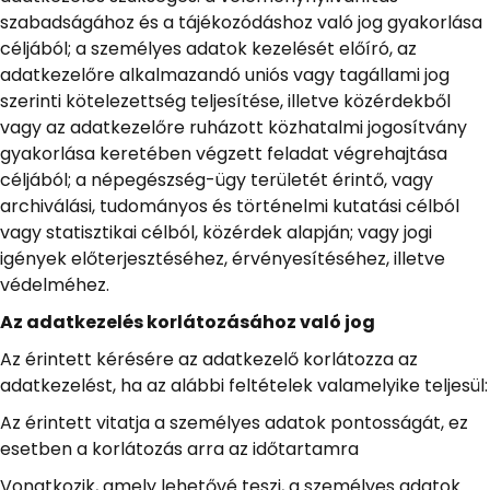
szabadságához és a tájékozódáshoz való jog gyakorlása
céljából; a személyes adatok kezelését előíró, az
adatkezelőre alkalmazandó uniós vagy tagállami jog
szerinti kötelezettség teljesítése, illetve közérdekből
vagy az adatkezelőre ruházott közhatalmi jogosítvány
gyakorlása keretében végzett feladat végrehajtása
céljából; a népegészség-ügy területét érintő, vagy
archiválási, tudományos és történelmi kutatási célból
vagy statisztikai célból, közérdek alapján; vagy jogi
igények előterjesztéséhez, érvényesítéséhez, illetve
védelméhez.
Az adatkezelés korlátozásához való jog
Az érintett kérésére az adatkezelő korlátozza az
adatkezelést, ha az alábbi feltételek valamelyike teljesül:
Az érintett vitatja a személyes adatok pontosságát, ez
esetben a korlátozás arra az időtartamra
Vonatkozik, amely lehetővé teszi, a személyes adatok