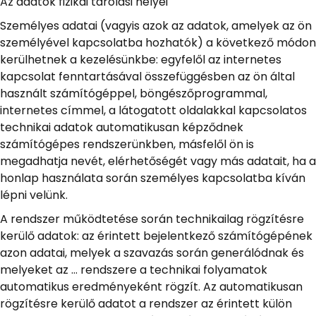
Az adatok fizikai tárolási helyei
Személyes adatai (vagyis azok az adatok, amelyek az ön
személyével kapcsolatba hozhatók) a következő módon
kerülhetnek a kezelésünkbe: egyfelől az internetes
kapcsolat fenntartásával összefüggésben az ön által
használt számítógéppel, böngészőprogrammal,
internetes címmel, a látogatott oldalakkal kapcsolatos
technikai adatok automatikusan képződnek
számítógépes rendszerünkben, másfelől ön is
megadhatja nevét, elérhetőségét vagy más adatait, ha a
honlap használata során személyes kapcsolatba kíván
lépni velünk.
A rendszer működtetése során technikailag rögzítésre
kerülő adatok: az érintett bejelentkező számítógépének
azon adatai, melyek a szavazás során generálódnak és
melyeket az … rendszere a technikai folyamatok
automatikus eredményeként rögzít. Az automatikusan
rögzítésre kerülő adatot a rendszer az érintett külön