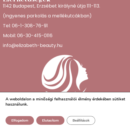
1142 Budapest, Erzsébet királyné útja 111-113.
(Ingyenes parkolás a mellékutcákban)
Tel: 06-1-308-76-91
Mobil: 06-30-415-0116
info@elizabeth-beauty.hu
A weboldalon a minőségi felhasználói élmény érdekében sütiket
használunk.
Elfogadom
Elutasítom
Beállítások