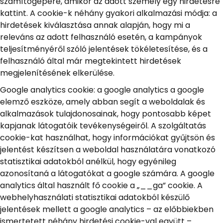
számítógépére, amikor az adott személy egy hirdetésre
kattint. A cookie-k néhány gyakori alkalmazási módja: a
hirdetések kiválasztása annak alapján, hogy mi a
releváns az adott felhasználó esetén, a kampányok
teljesítményéről szóló jelentések tökéletesítése, és a
felhasználó által már megtekintett hirdetések
megjelenítésének elkerülése.
Google analytics cookie: a google analytics a google
elemző eszköze, amely abban segít a weboldalak és
alkalmazások tulajdonosainak, hogy pontosabb képet
kapjanak látogatóik tevékenységeiről. A szolgáltatás
cookie-kat használhat, hogy információkat gyűjtsön és
jelentést készítsen a weboldal használatára vonatkozó
statisztikai adatokból anélkül, hogy egyénileg
azonosítaná a látogatókat a google számára. A google
analytics által használt fő cookie a „__ga” cookie. A
webhelyhasználati statisztikai adatokból készülő
jelentések mellett a google analytics – az előbbiekben
ismertetett néhány hirdetési cookie-val együtt –