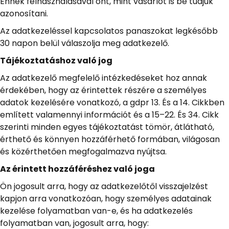
Ennek felhasználásával önt, mint vásárlót is be tudjuk
azonosítani.
Az adatkezeléssel kapcsolatos panaszokat legkésőbb
30 napon belül válaszolja meg adatkezelő.
Tájékoztatáshoz való jog
Az adatkezelő megfelelő intézkedéseket hoz annak
érdekében, hogy az érintettek részére a személyes
adatok kezelésére vonatkozó, a gdpr 13. És a 14. Cikkben
említett valamennyi információt és a 15–22. És 34. Cikk
szerinti minden egyes tájékoztatást tömör, átlátható,
érthető és könnyen hozzáférhető formában, világosan
és közérthetően megfogalmazva nyújtsa.
Az érintett hozzáféréshez való joga
Ön jogosult arra, hogy az adatkezelőtől visszajelzést
kapjon arra vonatkozóan, hogy személyes adatainak
kezelése folyamatban van-e, és ha adatkezelés
folyamatban van, jogosult arra, hogy: