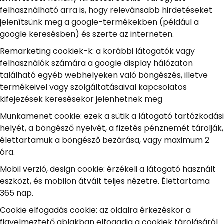
felhasználható arra is, hogy relevánsabb hirdetéseket
jelenítsünk meg a google-termékekben (például a
google keresésben) és szerte az interneten.
Remarketing cookiek-k: a korábbi látogatók vagy
felhasználók számára a google display hálózaton
található egyéb webhelyeken való böngészés, illetve
termékeivel vagy szolgáltatásaival kapcsolatos
kifejezések keresésekor jelenhetnek meg
Munkamenet cookie: ezek a sütik a látogató tartózkodási
helyét, a böngésző nyelvét, a fizetés pénznemét tárolják,
élettartamuk a böngésző bezárása, vagy maximum 2
óra.
Mobil verzió, design cookie: érzékeli a látogató használt
eszközt, és mobilon átvált teljes nézetre. Élettartama
365 nap.
Cookie elfogadás cookie: az oldalra érkezéskor a
figyelmeztető ablakban elfogadja a cookiek tárolásáról