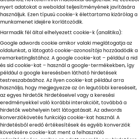
nyert adatokat a weboldal teljesítményének javítására
használjuk. Ezen típusú cookie-k élettartama kizárólag a
munkamenet idejére korlátozódik.
Harmadik fél által elhelyezett cookie-k (analitika):
Google adwords cookie amikor valaki meglátogatja az
oldalunkat, a látogató cookie-azonosítója hozzáadódik a
remarketinglistához. A google cookie-kat – például a nid
és sid cookie-kat – használ a google-termékekben, így
például a google keresésben látható hirdetések
testreszabásához. Az ilyen cookie-kat például arra
használja, hogy megjegyezze az ön legutóbbi kereséseit,
az egyes hirdetők hirdetéseivel vagy a keresési
eredményekkel való korábbi interakcióit, továbbá a
hirdetők webhelyein tett látogatásait. Az adwords
konverziókövetés funkciója cookie-kat használ. A
hirdetésből eredő értékesítések és egyéb konverziók
követésére cookie-kat ment a felhasználó