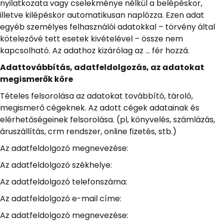
nyilatkozata vagy cselekménye nélkül a belépéskor,
illetve kilépéskor automatikusan naplózza. Ezen adat
egyéb személyes felhasználói adatokkal – törvény által
kötelezővé tett esetek kivételével – össze nem
kapcsolható. Az adathoz kizárólag az … fér hozzá.
Adattovábbítás, adatfeldolgozás, az adatokat
megismerők köre
Tételes felsorolása az adatokat továbbító, tároló,
megismerő cégeknek. Az adott cégek adatainak és
elérhetőségeinek felsorolása. (pl, könyvelés, számlázás,
áruszállítás, crm rendszer, online fizetés, stb.)
Az adatfeldolgozó megnevezése:
Az adatfeldolgozó székhelye:
Az adatfeldolgozó telefonszáma:
Az adatfeldolgozó e-mail címe:
Az adatfeldolgozó megnevezése: