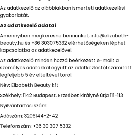
Az adatkezelő az alábbiakban ismerteti adatkezelési
gyakorlatát.
Az adatkezelő adatai
Amennyiben megkeresne bennünket, info@elizabeth-
beauty.hu és +36 303075332 elérhetőségeken léphet
kapcsolatba az adatkezelővel.
Az adatkezelő minden hozzá beérkezett e-mailt a
személyes adatokkal együtt az adatközléstől számított
legfeljebb 5 év elteltével töröl.
Név: Elizabeth Beauty kft
Székhely: 1142 Budapest, Erzsébet királyné útja 111-113
Nyilvántartási szám:
Adószám: 3206144-2-42
Telefonszám: +36 30 307 5332