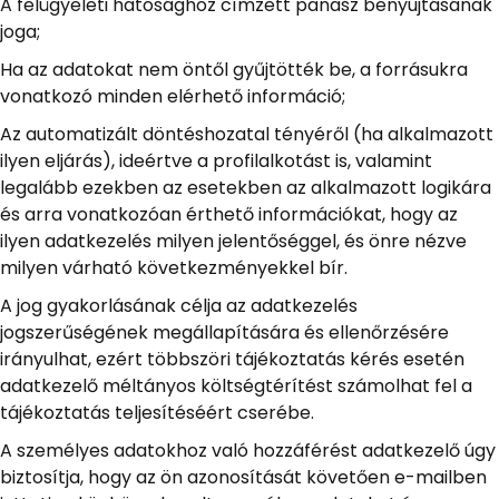
A felügyeleti hatósághoz címzett panasz benyújtásának
joga;
Ha az adatokat nem öntől gyűjtötték be, a forrásukra
vonatkozó minden elérhető információ;
Az automatizált döntéshozatal tényéről (ha alkalmazott
ilyen eljárás), ideértve a profilalkotást is, valamint
legalább ezekben az esetekben az alkalmazott logikára
és arra vonatkozóan érthető információkat, hogy az
ilyen adatkezelés milyen jelentőséggel, és önre nézve
milyen várható következményekkel bír.
A jog gyakorlásának célja az adatkezelés
jogszerűségének megállapítására és ellenőrzésére
irányulhat, ezért többszöri tájékoztatás kérés esetén
adatkezelő méltányos költségtérítést számolhat fel a
tájékoztatás teljesítéséért cserébe.
A személyes adatokhoz való hozzáférést adatkezelő úgy
biztosítja, hogy az ön azonosítását követően e-mailben