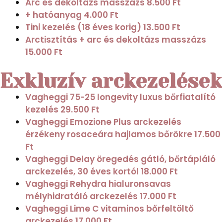
Arc és dekoltázs masszázs
8.500 Ft
+ hatóanyag
4.000 Ft
Tini kezelés (18 éves korig)
13.500 Ft
Arctisztítás + arc és dekoltázs masszázs
15.000 Ft
Exkluzív arckezelések
Vagheggi 75-25 longevity luxus bőrfiatalító
kezelés
29.500 Ft
Vagheggi Emozione Plus arckezelés
érzékeny rosaceára hajlamos bőrökre
17.500
Ft
Vagheggi Delay öregedés gátló, bőrtápláló
arckezelés, 30 éves kortól
18.000 Ft
Vagheggi Rehydra hialuronsavas
mélyhidratáló arckezelés
17.000 Ft
Vagheggi Lime C vitaminos bőrfeltöltő
arckezelés
17.000 Ft