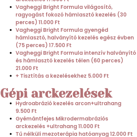
Vagheggi Bright Formula világosító,
ragyogást fokozó hámlasztó kezelés (30
perces)
11.000 Ft
Vagheggi Bright Formula gyengéd
hámlasztó, halványító kezelés egész évben
(75 perces)
17.500 Ft
Vagheggi Bright Formula intenzív halványító
és hámlasztó kezelés télen (60 perces)
21.000 Ft
+ Tisztítás a kezelésekhez
5.000 Ft
Gépi arckezelések
Hydroabrázió kezelés arcon+ultrahang
9.500 Ft
Gyémántfejes Mikrodermabráziós
arckezelés +ultrahang
11.000 Ft
Tű nélküli mezoterápia hatóanyag
12.000 Ft