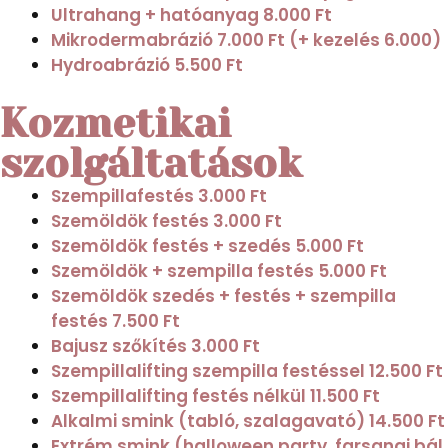
Ultrahang + hatóanyag
8.000 Ft
Mikrodermabrázió
7.000 Ft (+ kezelés 6.000)
Hydroabrázió
5.500 Ft
Kozmetikai
szolgáltatások
Szempillafestés
3.000 Ft
Szemöldök festés
3.000 Ft
Szemöldök festés + szedés
5.000 Ft
Szemöldök + szempilla festés
5.000 Ft
Szemöldök szedés + festés + szempilla
festés
7.500 Ft
Bajusz szőkítés
3.000 Ft
Szempillalifting szempilla festéssel
12.500 Ft
Szempillalifting festés nélkül
11.500 Ft
Alkalmi smink (tabló, szalagavató)
14.500 Ft
Extrém smink (halloween party, farsangi bál,