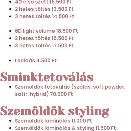
4D első szett
15.500 Ft
2 hetes töltés
13.500 Ft
3 hetes töltés
14.500 Ft
6D light volume
18.500 Ft
2 hetes töltés
16.500 Ft
3 hetes töltés
17.500 Ft
Leoldás
4.500 Ft
Sminktetoválás
Szemöldök tetoválás (szálas, soft powder,
satír, hybrid)
70.000 Ft
Szemöldök styling
Szemöldök laminálás
11.000 Ft
Szemöldök laminálás & styling
11.500 Ft