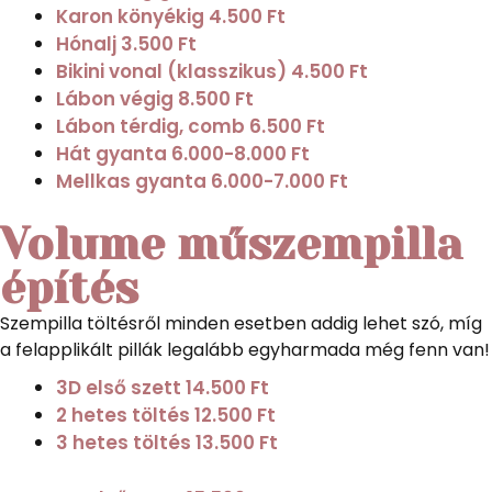
Karon könyékig
4.500 Ft
Hónalj
3.500 Ft
Bikini vonal (klasszikus)
4.500 Ft
Lábon végig
8.500 Ft
Lábon térdig, comb
6.500 Ft
Hát gyanta
6.000-8.000 Ft
Mellkas gyanta
6.000-7.000 Ft
Volume műszempilla
építés
Szempilla töltésről minden esetben addig lehet szó, míg
a felapplikált pillák legalább egyharmada még fenn van!
3D első szett
14.500 Ft
2 hetes töltés
12.500 Ft
3 hetes töltés
13.500 Ft