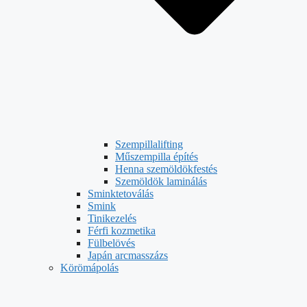
Szempillalifting
Műszempilla építés
Henna szemöldökfestés
Szemöldök laminálás
Sminktetoválás
Smink
Tinikezelés
Férfi kozmetika
Fülbelövés
Japán arcmasszázs
Körömápolás