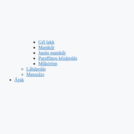
Gél lakk
Manikűr
Japán manikűr
Paraffinos kézápolás
Műköröm
Lábápolás
Masszázs
Árak