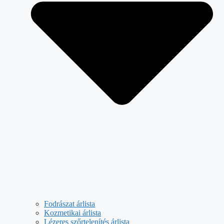
Fodrászat árlista
Kozmetikai árlista
Lézeres szőrtelenítés árlista