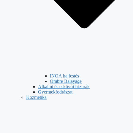
INOA hajfestés
Ombre Balayage
Alkalmi és esküvői frizurák
Gyermekfodrászat
Kozmetika