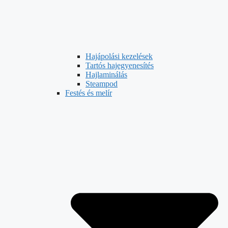
Hajápolási kezelések
Tartós hajegyenesítés
Hajlaminálás
Steampod
Festés és melír