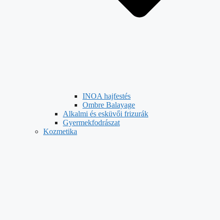
INOA hajfestés
Ombre Balayage
Alkalmi és esküvői frizurák
Gyermekfodrászat
Kozmetika