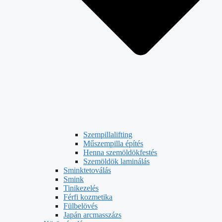
Szempillalifting
Műszempilla építés
Henna szemöldökfestés
Szemöldök laminálás
Sminktetoválás
Smink
Tinikezelés
Férfi kozmetika
Fülbelövés
Japán arcmasszázs