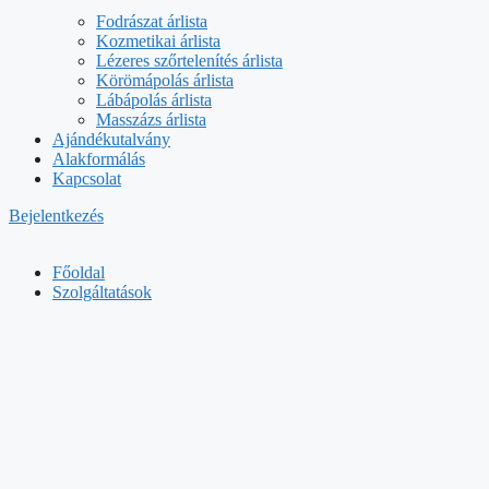
Fodrászat árlista
Kozmetikai árlista
Lézeres szőrtelenítés árlista
Körömápolás árlista
Lábápolás árlista
Masszázs árlista
Ajándékutalvány
Alakformálás
Kapcsolat
Bejelentkezés
Főoldal
Szolgáltatások