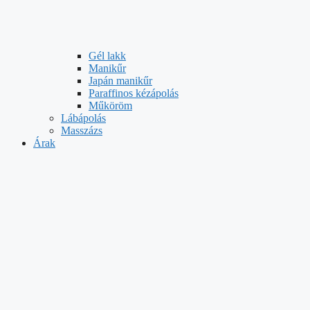
Gél lakk
Manikűr
Japán manikűr
Paraffinos kézápolás
Műköröm
Lábápolás
Masszázs
Árak