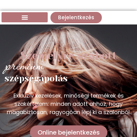
Bejelentkezés
Személyre szabott
prémium
szépségápolás
Exkluzív kezelések, minőségi termékek és
szakértelem: minden adott ahhoz, hogy
magabiztosan, ragyogóan lépj ki a szalonból.
Online bejelentkezés