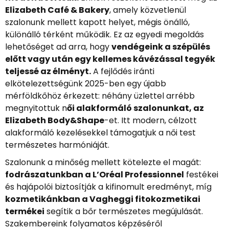
Elizabeth Café & Bakery
, amely közvetlenül
szalonunk mellett kapott helyet, mégis önálló,
különálló térként működik. Ez az egyedi megoldás
lehetőséget ad arra, hogy
vendégeink a szépülés
előtt vagy után egy kellemes kávézással tegyék
teljessé az élményt.
A fejlődés iránti
elkötelezettségünk 2025-ben egy újabb
mérföldkőhöz érkezett: néhány üzlettel arrébb
megnyitottuk n
ői alakformáló szalonunkat, az
Elizabeth Body&Shape
-et. Itt modern, célzott
alakformáló kezelésekkel támogatjuk a női test
természetes harmóniáját.
Szalonunk a minőség mellett kötelezte el magát:
fodrászatunkban a L’Oréal Professionnel
festékei
és hajápolói biztosítják a kifinomult eredményt, míg
kozmetikánkban a Vagheggi fitokozmetikai
termékei
segítik a bőr természetes megújulását.
Szakembereink folyamatos képzéséről