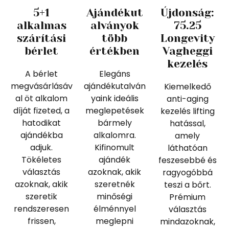
5+1
Ajándékut
Újdonság:
alkalmas
alványok
75.25
szárítási
több
Longevity
bérlet
értékben
Vagheggi
kezelés
A bérlet
Elegáns
megvásárlásáv
ajándékutalván
Kiemelkedő
al öt alkalom
yaink ideális
anti-aging
díját fizeted, a
meglepetések
kezelés lifting
hatodikat
bármely
hatással,
ajándékba
alkalomra.
amely
adjuk.
Kifinomult
láthatóan
Tökéletes
ajándék
feszesebbé és
választás
azoknak, akik
ragyogóbbá
azoknak, akik
szeretnék
teszi a bőrt.
szeretik
minőségi
Prémium
rendszeresen
élménnyel
választás
frissen,
meglepni
mindazoknak,