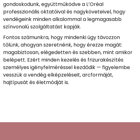
gondoskodunk, együttműködve a L’Oréal
professzionális oktatóival és nagyköveteivel, hogy
vendégeink minden alkalommal a legmagasabb
színvonalú szolgáltatást kapják.
Fontos számunkra, hogy mindenki úgy távozzon
tőlünk, ahogyan szeretnénk, hogy érezze magát:
magabiztosan, elégedetten és szebben, mint amikor
belépett. Ezért minden kezelés és frizurakészítés
személyes igényfelméréssel kezdődik — figyelembe
vesszük a vendég elképzeléseit, arcformáját,
hajtípusát és életmódját is.