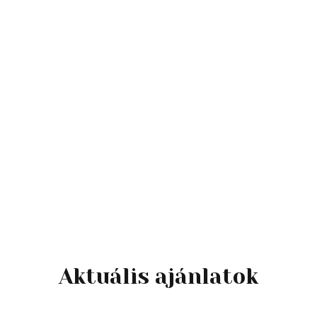
masszázsaink segítenek lelassulni, ellazulni
és feltöltődni. Ha tökéletes, minőségi
kikapcsolódásra vágysz, próbáld ki
különleges kezeléseinket és
masszázsainkat. Igazi testi-lelki feltöltődés
mindenkinek.
Részletek
Aktuális ajánlatok