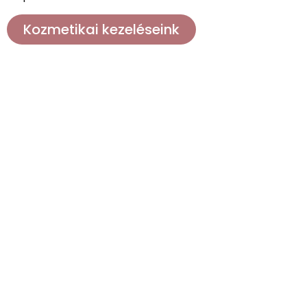
Kozmetikai kezeléseink
Körömápolás
A gondos manikűr, az esztétikus gél lakk
vagy az igényesen épített köröm nemcsak
széppé tesz, hanem magabiztossá is.
Minden munkánkban a precizitásra, a