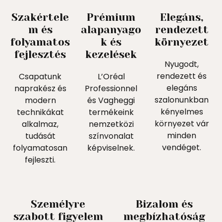
Szakértele
Prémium
Elegáns,
m és
alapanyago
rendezett
folyamatos
k és
környezet
fejlesztés
kezelések
Nyugodt,
rendezett és
Csapatunk
L’Oréal
elegáns
naprakész és
Professionnel
szalonunkban
modern
és Vagheggi
kényelmes
technikákat
termékeink
környezet vár
alkalmaz,
nemzetközi
minden
tudását
színvonalat
vendéget.
folyamatosan
képviselnek.
fejleszti.
Személyre
Bizalom és
szabott figyelem
megbízhatóság