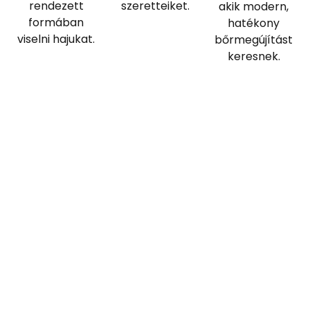
rendezett
szeretteiket.
akik modern,
formában
hatékony
viselni hajukat.
bőrmegújítást
keresnek.
Vendégeink mondták
Évekkel ezelőtt egy fizikai sérülés
következtében elvesztettem az egyik
lábkörmöm nagy részét. Akkor Sohn Tímea
kéz-és lábápolóval elkezdtünk egy kezelést,
aki mellette körömzselét alkalmazott. A
zselé egyrészt védte a körmömet, másrészt