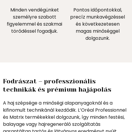
Minden vendégünket
Pontos időpontokkal,
személyre szabott
precíz munkavégzéssel
figyelemmel és szakmai
és következetesen
törődéssel fogadjuk.
magas minőséggel
dolgozunk.
Fodrászat – professzionális
technikák és prémium hajápolás
A haj szépsége a minőségi alapanyagoknál és a
kifinomult technikánál kezdődik. L’Oréal Professionnel
és Matrix termékekkel dolgozunk, így minden festési,
balayage vagy hajregeneráló szolgáltatás
garantáltan tartós és látványos eredményt nyújt.