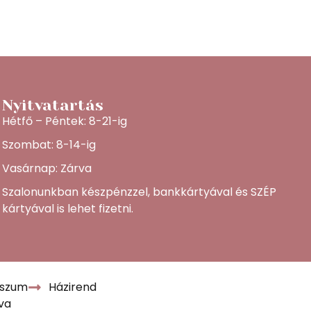
Nyitvatartás
Hétfő – Péntek: 8-21-ig
Szombat: 8-14-ig
Vasárnap: Zárva
Szalonunkban készpénzzel, bankkártyával és SZÉP
kártyával is lehet fizetni.
sszum
Házirend
va