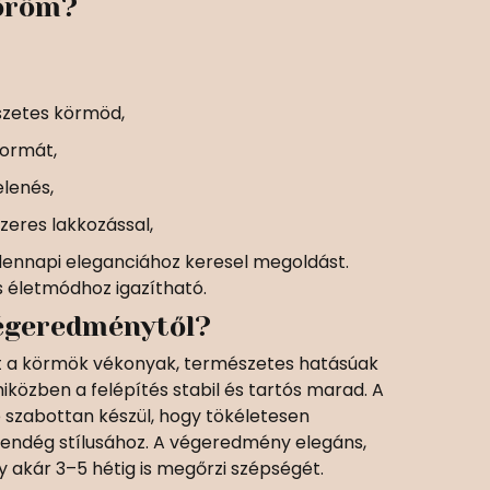
köröm?
szetes körmöd,
formát,
lenés,
zeres lakkozással,
ennapi eleganciához keresel megoldást.
 életmódhoz igazítható.
végeredménytől?
a körmök vékonyak, természetes hatásúak
iközben a felépítés stabil és tartós marad. A
 szabottan készül, hogy tökéletesen
 vendég stílusához. A végeredmény elegáns,
y akár 3–5 hétig is megőrzi szépségét.