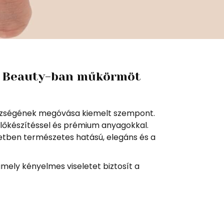
h Beauty-ban műkörmöt
észségének megóvása kiemelt szempont.
lőkészítéssel és prémium anyagokkal.
tben természetes hatású, elegáns és a
amely kényelmes viseletet biztosít a