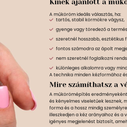
Kinek ajánlott a mű
A műköröm ideális választás, ha:
tartós, stabil körmökre vágysz,
gyenge vagy töredező a termé
szeretnél hosszabb, esztétikus 
fontos számodra az ápolt megje
nem szeretnél foglalkozni rends
különleges alkalomra vagy mind
A technika minden kézformához és
Mire számíthatsz a 
A műkörömépítés eredményeként 
és kényelmes viseletűek lesznek, m
forma és a hossz mindig személyre
illeszkedjen a kéz arányaihoz és a
igényes megjelenést biztosít, amel