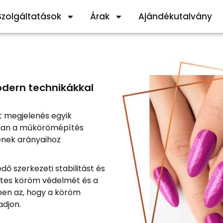
Szolgáltatások
Árak
Ajándékutalvány
odern technikákkal
t megjelenés egyik
-ban a műkörömépítés
ének arányaihoz
dő szerkezeti stabilitást és
etes köröm védelmét és a
tben az, hogy a köröm
adjon.