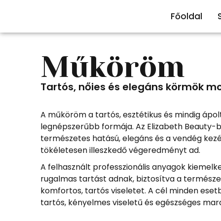
Főoldal
Műköröm
Tartós, nőies és elegáns körmök m
A műköröm a tartós, esztétikus és mindig ápol
legnépszerűbb formája. Az Elizabeth Beauty
természetes hatású, elegáns és a vendég kez
tökéletesen illeszkedő végeredményt ad.
A felhasznált professzionális anyagok kiemelke
rugalmas tartást adnak, biztosítva a termész
komfortos, tartós viseletet. A cél minden ese
tartós, kényelmes viseletű és egészséges mar