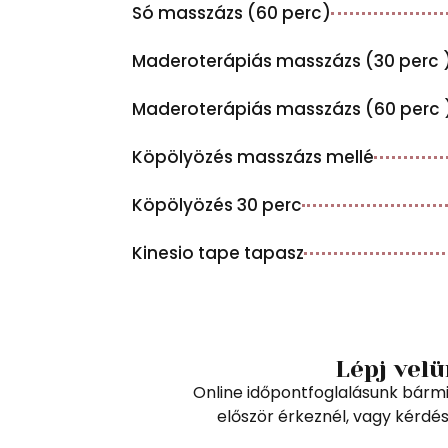
Só masszázs (60 perc)
Maderoterápiás masszázs (30 perc 
Maderoterápiás masszázs (60 perc 
Köpölyözés masszázs mellé
Köpölyözés 30 perc
Kinesio tape tapasz
Lépj velü
Online időpontfoglalásunk bárm
először érkeznél, vagy kérdé