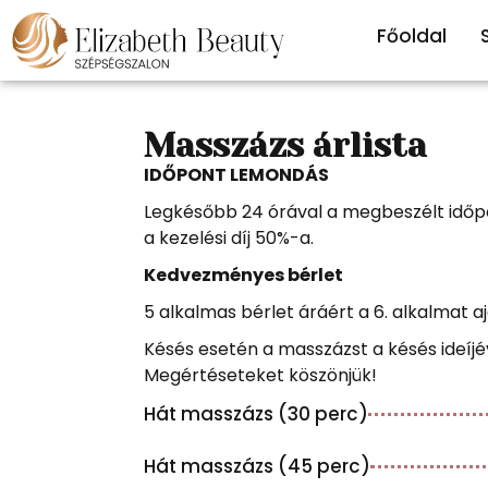
Főoldal
Masszázs árlista
IDŐPONT LEMONDÁS
Legkésőbb 24 órával a megbeszélt időpon
a kezelési díj 50%-a.
Kedvezményes bérlet
5 alkalmas bérlet áráért a 6. alkalmat a
Késés esetén a masszázst a késés ideíjé
Megértéseteket köszönjük!
Hát masszázs (30 perc)
Hát masszázs (45 perc)