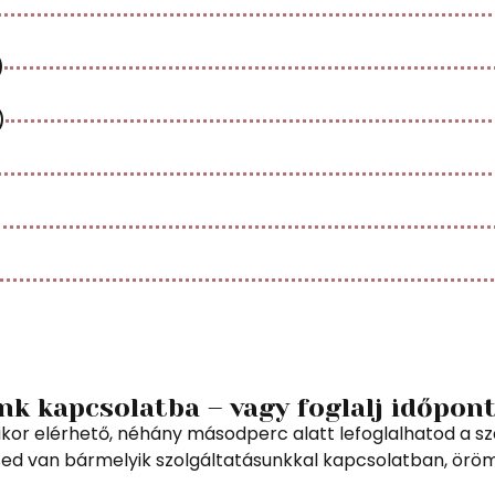
)
)
nk kapcsolatba – vagy foglalj időpon
ikor elérhető, néhány másodperc alatt lefoglalhatod a s
sed van bármelyik szolgáltatásunkkal kapcsolatban, örö